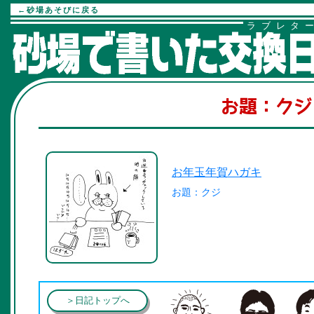
←砂場あそびに戻る
ラブレタ
お題：クジ
お年玉年賀ハガキ
お題：クジ
＞日記トップへ