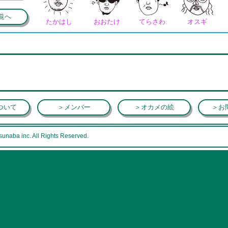
覧へ
たかはし
おおたけ
てらさわ
オスギ
ついて
＞メンバー
＞オカメの絵
＞お
sunaba inc. All Rights Reserved.