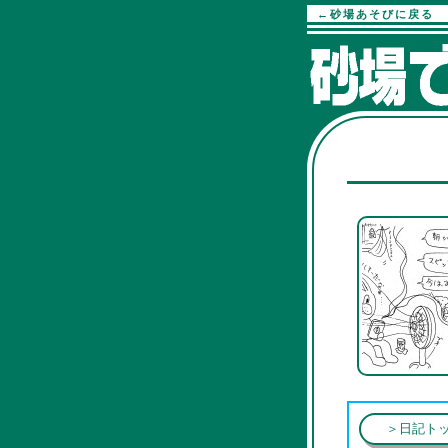
←砂場あそびに戻る
＞日記ト