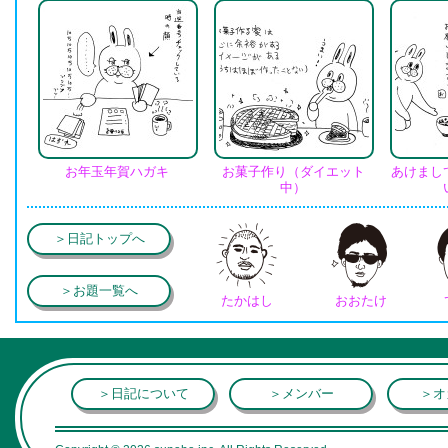
お年玉年賀ハガキ
お菓子作り（ダイエット
あけまし
中）
＞日記トップへ
＞お題一覧へ
たかはし
おおたけ
＞日記について
＞メンバー
＞オ