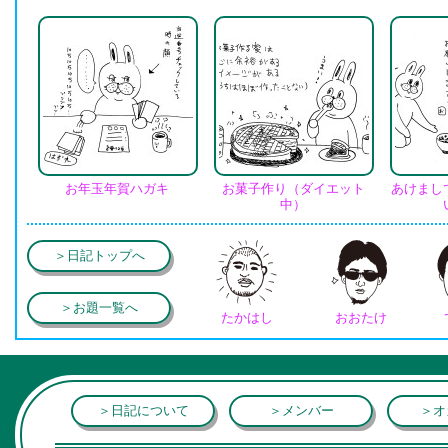
お年玉年賀ハガキ
お菓子作り（ダイエット
あけまし
中）
＞日記トップへ
＞お題一覧へ
たかはし
おおたけ
＞日記について
＞メンバー
＞オ