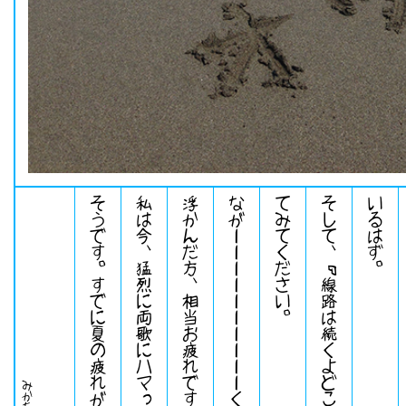
そうです。すでに夏の疲れが溜まっています。
私は今、猛烈に両歌にハマっています。
。
な
が
ー
ー
ー
ー
ー
ー
ー
ー
ー
ー
く
続
く
線
路
が
脳
裏
に
浮
か
ん
だ
方
、
相
当
お
疲
れ
で
す
。
そ
し
て
、
「
線
路
は
続
く
よ
ど
こ
ま
で
も
」
も
熱
唱
し
て
み
て
く
だ
さ
い
。