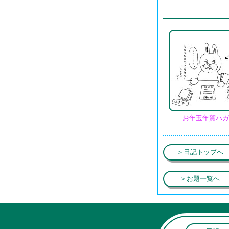
お年玉年賀ハガ
＞日記トップへ
＞お題一覧へ