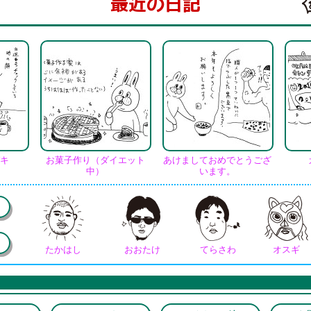
最近の日記
キ
お菓子作り（ダイエット
あけましておめでとうござ
中）
います。
たかはし
おおたけ
てらさわ
オスギ