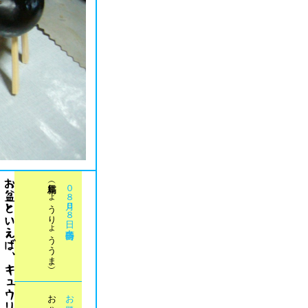
お
盆
と
い
え
ば
、
キ
ュ
ウ
リ
と
ナ
ス
で
作
ら
れ
た
動
物
に
模
し
た
乗
り
物
が
気
に
な
っ
て
い
た
の
で
調
べ
て
み
ま
し
た
。
あ
の
乗
り
物
は
精
霊
馬
（
し
ょ
う
り
ょ
う
う
ま
）
と
い
う
も
の
で
、
故
人
の
霊
魂
が
こ
の
世
と
あ
の
世
を
行
き
来
す
る
た
め
の
乗
り
物
と
し
て
飾
る
も
の
だ
そ
う
で
す
。
「
キ
ュ
ウ
リ
↓
足
の
速
い
馬
」
に
見
立
て
ら
れ
、
あ
の
世
か
ら
早
く
家
に
戻
っ
て
く
る
よ
う
に
、
「
ナ
ス
↓
歩
み
の
遅
い
牛
」
に
見
立
て
ら
れ
、
こ
の
世
か
ら
あ
の
世
に
帰
る
の
が
少
し
で
も
遅
く
な
る
よ
う
に
、
と
の
願
い
が
込
め
ら
れ
て
い
る
そ
う
で
す
。
ち
な
み
に
、
東
北
、
関
東
、
北
陸
な
ど
の
風
習
な
の
で
、
関
西
な
ど
で
は
行
わ
れ
て
い
な
い
よ
う
で
す
精霊馬（しょうりょううま）
０８月０８日
お盆
お題