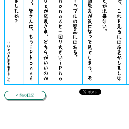
今
回
は
ｉ
Ｐ
ｈ
ｏ
ｎ
ｅ
６
と
一
回
り
大
き
い
ｉ
Ｐ
ｈ
ｏ
ｎ
ｅ
６
Ｐ
ｌ
ｕ
ｓ
が
発
表
さ
れ
、
ど
ち
ら
が
い
い
の
か
悩
ん
で
し
ま
う
。
皆
さ
ん
は
、
も
う
ｉ
Ｐ
ｈ
ｏ
ｎ
ｅ
６
を
手
に
入
れ
ま
し
た
か
。
し
か
し
、
毎
回
発
表
が
気
に
な
っ
て
見
て
し
ま
う
。
そ
ん
な
魅
力
が
ア
ッ
プ
ル
の
製
品
に
は
あ
る
。
りいてがき筆で書きました
< 前の日記