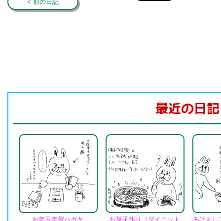
< 前の日記
最近の日記
お年玉年賀ハガキ
お菓子作り（ダイエット
あけまし