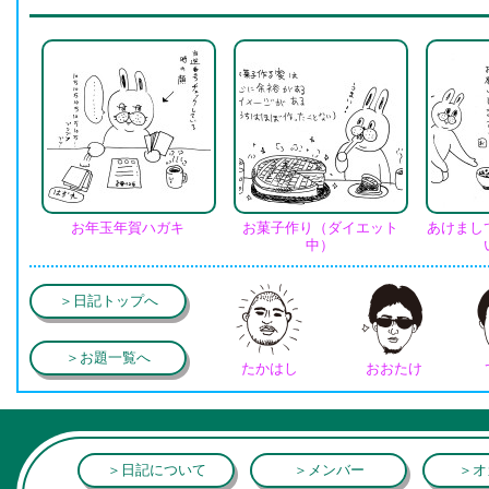
お年玉年賀ハガキ
お菓子作り（ダイエット
あけまし
中）
＞日記トップへ
＞お題一覧へ
たかはし
おおたけ
＞日記について
＞メンバー
＞オ