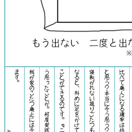
。
我
が
家
の
こ
た
つ
廃
止
に
は
そ
う
い
っ
た
経
緯
も
あ
り
ま
す
。
寝
転
が
れ
な
い
掘
り
ご
た
つ
も
、
私
ぐ
ら
い
の
プ
ロ
に
な
る
と
、
斜
め
に
足
を
か
け
て
し
っ
か
り
廃
人
に
な
る
こ
と
が
で
き
る
の
で
す
。
「
二
度
と
出
な
い
」
何
度
そ
う
思
っ
た
こ
と
か
。
何
度
実
践
を
試
み
た
こ
と
か
と思う？本当にそう思う？
。