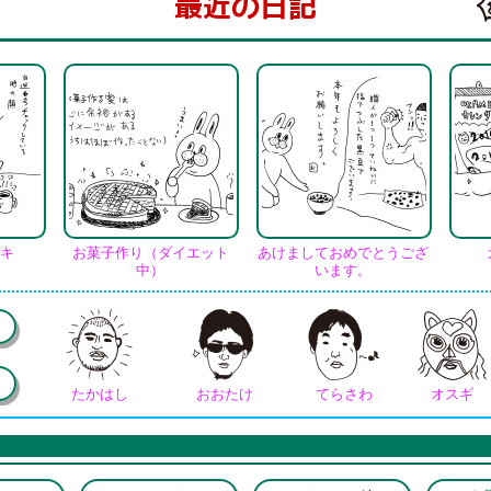
最近の日記
キ
お菓子作り（ダイエット
あけましておめでとうござ
中）
います。
たかはし
おおたけ
てらさわ
オスギ