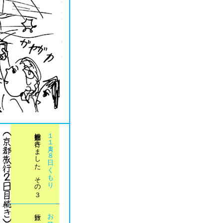
（
京
都
旅
行
２
日
目
続
き
）
午
後
に
金
閣
寺
へ
。
わ
か
り
や
す
く
観
光
地
な
の
で
外
国
人
さ
ん
が
ツ
ア
ー
で
ご
っ
さ
い
た
。
撮
影
ス
ポ
ッ
ト
は
ご
っ
た
返
し
で
ス
キ
を
見
つ
け
て
「
今
だ
！
」
っ
と
入
り
込
み
パ
シ
ャ
っ
と
撮
っ
て
な
ぜ
か
逃
げ
る
よ
う
に
立
ち
去
る
手
法
で
撮
影
し
た
。
思
い
出
残
し
と
撮
影
す
る
こ
と
自
体
と
ど
っ
ち
が
目
的
か
わ
か
ら
な
い
な
。
そ
う
い
え
ば
み
ん
な
ス
マ
ホ
で
撮
影
し
て
て
デ
ジ
カ
メ
（
し
か
も
で
か
い
レ
ン
ズ
付
き
）
あ
ん
ま
い
な
か
っ
た
な
。
私
気
合
入
っ
て
る
人
み
た
い
に
な
っ
て
た
。
や
っ
ぱ
デ
ジ
カ
メ
は
い
い
よ
。
撮
影
し
や
す
い
し
。
金
閣
寺
に
つ
い
て
？
と
て
も
金
色
だ
っ
た
よ
？
（
つ
づ
く
京都旅行に行きました その３
１１月１８日
くもり
お題