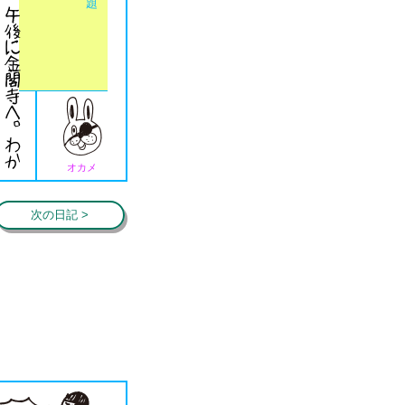
オカメ
次の日記 >