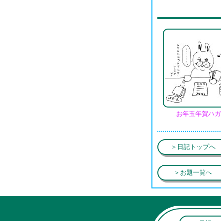
お年玉年賀ハガ
＞日記トップへ
＞お題一覧へ